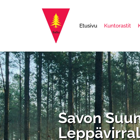
Etusivu
Kuntorastit
Savon Suunt
Leppävirral