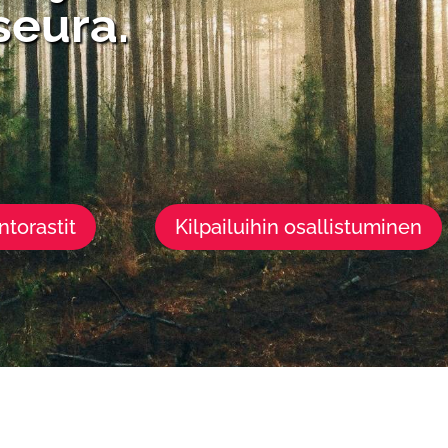
seura.
ntorastit
Kilpailuihin osallistuminen