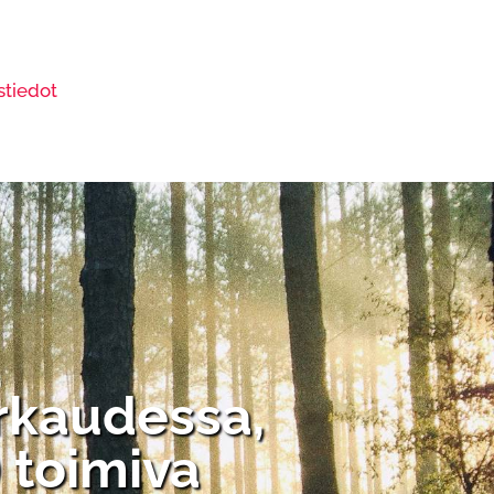
stiedot
arkaudessa,
 toimiva