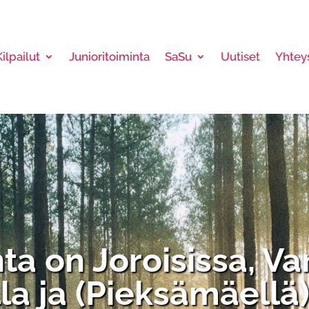
Kilpailut
Junioritoiminta
SaSu
Uutiset
Yhtey
a on Joroisissa, V
la ja (Pieksämäellä)