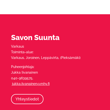
Savon Suunta
Varkaus
Toiminta-alue:
Varkaus, Joroinen, Leppävirta, (Pieksämäki)
Puheenjohtaja:
Jukka Iivanainen
040-9639575,
jukka.iivanainen@mhy.fi
Yhteystiedot