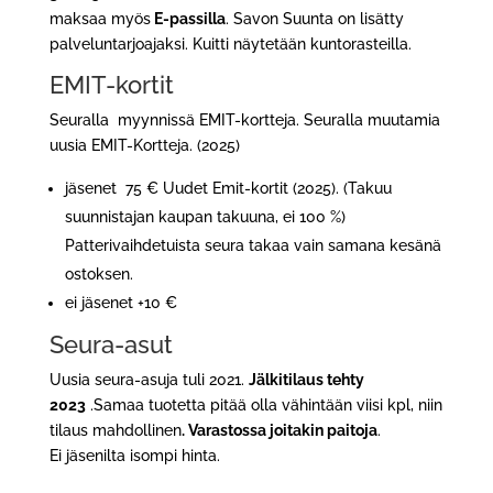
maksaa myös
E-passilla
. Savon Suunta on lisätty
palveluntarjoajaksi. Kuitti näytetään kuntorasteilla.
EMIT-kortit
Seuralla myynnissä
EMIT-kortteja
. Seuralla muutamia
uusia EMIT-Kortteja. (2025)
jäsenet 75 € Uudet Emit-kortit (2025). (Takuu
suunnistajan kaupan takuuna, ei 100 %)
Patterivaihdetuista seura
takaa vain samana kesänä
ostoksen
.
ei jäsenet +10 €
Seura-asut
Uusia seura-asuja tuli 2021.
Jälkitilaus tehty
2023
.Samaa tuotetta pitää olla vähintään viisi kpl, niin
tilaus mahdollinen
. Varastossa joitakin paitoja
.
Ei jäsenilta isompi hinta.