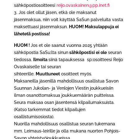
sähköpostiosoitteesi
reijo.ovaskainen@pp.inet.fi
3. Jos olet ollut jäsen, etkä ole maksanut
jäsenmaksua, niin voit käyttää SaSun palveluita vasta
maksettuasi jäsenmaksun.
HUOM! Maksulappuja ei
lähetetä postissa!
HUOM !
Jos
et ole
saanut vuonna 2025 yhtään
sähköpostia SaSu:lta sinun
sähköpostisi ei ole
seuran
tiedossa.
Ilmoita
siinä tapauksessa sp:osoitteesi Reijo
Ovaskaiselle tai seuran
sihteerille.
Muuttuneet
osoitteet myös.
Maksaneilla jäsenillä
mahdollisuus osallistua Savon
Suunnan Jukolan- ja Venlojen Viestin joukkueisiin
ilman osanottomaksua joukkuemäärän puitteissa.
Seura maksaa osan jäsentensä kilpailumaksuista.
(Katso tarkemmat tiedot kilpailujen
osallistumisosiosta).
Nuorilla mahdollisuus osallistua seuran tukemana
mm. Leimaus-leirille ja olla mukana nuorten Pohjois-
Savon yhteistyöjoukkueissa.