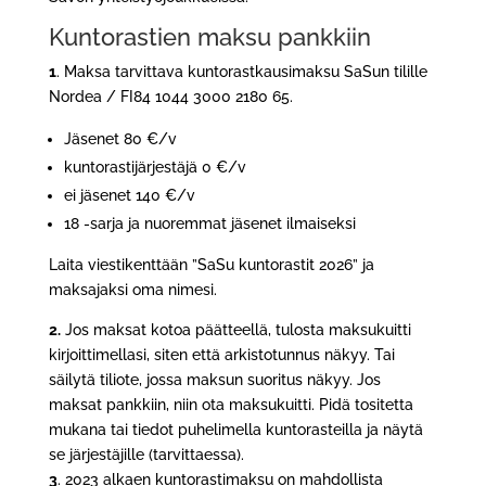
Kuntorastien maksu pankkiin
1
. Maksa tarvittava kuntorastkausimaksu SaSun tilille
Nordea / FI84 1044 3000 2180 65.
Jäsenet 80 €/v
kuntorastijärjestäjä 0 €/v
ei jäsenet 140 €/v
18 -sarja ja nuoremmat jäsenet ilmaiseksi
Laita viestikenttään ”SaSu kuntorastit 2026” ja
maksajaksi oma nimesi.
2.
Jos maksat kotoa päätteellä, tulosta maksukuitti
kirjoittimellasi, siten että arkistotunnus näkyy. Tai
säilytä tiliote, jossa maksun suoritus näkyy. Jos
maksat pankkiin, niin ota maksukuitti. Pidä tositetta
mukana tai tiedot puhelimella kuntorasteilla ja näytä
se järjestäjille (tarvittaessa).
3
. 2023 alkaen kuntorastimaksu on mahdollista