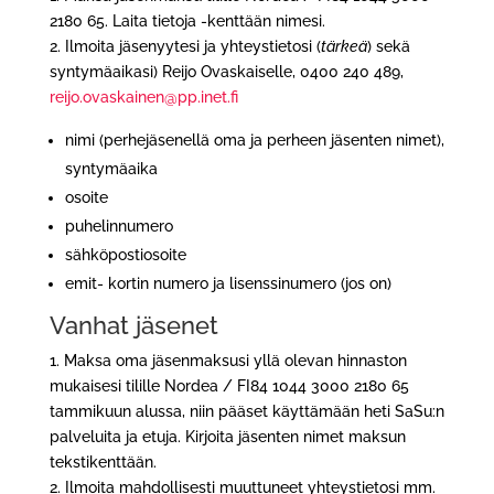
2180 65. Laita tietoja -kenttään nimesi.
2. Ilmoita jäsenyytesi ja yhteystietosi (
tärkeä
) sekä
syntymäaikasi) Reijo Ovaskaiselle, 0400 240 489,
reijo.ovaskainen@pp.inet.fi
nimi (perhejäsenellä oma ja perheen jäsenten nimet),
syntymäaika
osoite
puhelinnumero
sähköpostiosoite
emit- kortin numero ja lisenssinumero (jos on)
Vanhat jäsenet
1. Maksa oma jäsenmaksusi yllä olevan hinnaston
mukaisesi tilille Nordea / FI84 1044 3000 2180 65
tammikuun alussa, niin pääset käyttämään heti SaSu:n
palveluita ja etuja. Kirjoita jäsenten nimet maksun
tekstikenttään.
2. Ilmoita mahdollisesti
muuttuneet yhteystietosi mm.